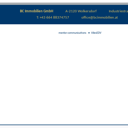
BC Immobilien GmbH
A-2120 Wolkersdorf
Industriestr
T:
+43 664 88374757
office@bcimmobilien.at
mentor communications
AllesEDV