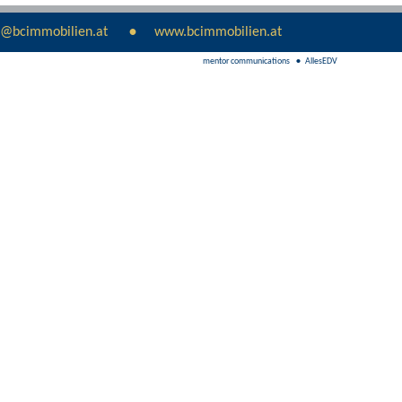
e@bcimmobilien.at
www.bcimmobilien.at
mentor communications
AllesEDV