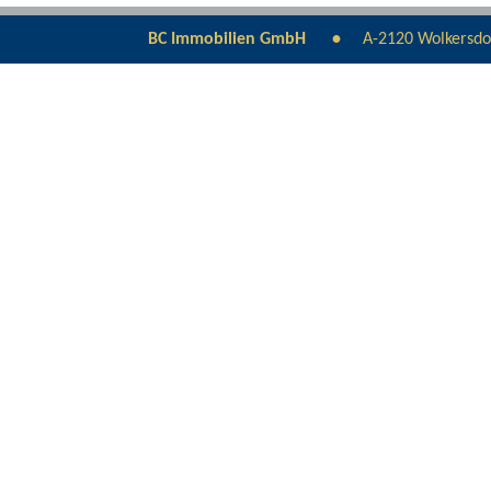
BC Immobilien GmbH
A-2120 Wolkersdo