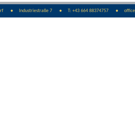
rf
Industriestraße 7
T:
+43 664 88374757
offic