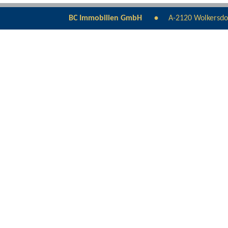
BC Immobilien GmbH
A-2120 Wolkersdo