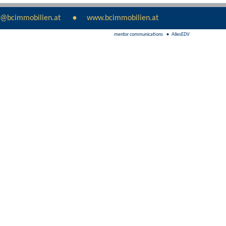
e@bcimmobilien.at
www.bcimmobilien.at
mentor communications
AllesEDV