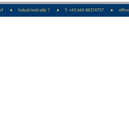
rf
Industriestraße 7
T:
+43 664 88374757
offic